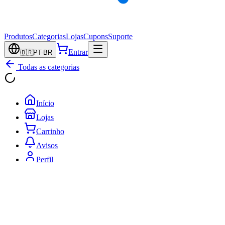
Produtos
Categorias
Lojas
Cupons
Suporte
Entrar
🇧🇷
PT-BR
Todas as categorias
Início
Lojas
Carrinho
Avisos
Perfil