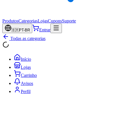
Produtos
Categorias
Lojas
Cupons
Suporte
Entrar
🇧🇷
PT-BR
Todas as categorias
Início
Lojas
Carrinho
Avisos
Perfil