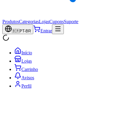
Produtos
Categorias
Lojas
Cupons
Suporte
Entrar
🇧🇷
PT-BR
Início
Lojas
Carrinho
Avisos
Perfil