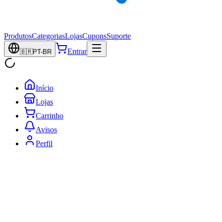
Produtos
Categorias
Lojas
Cupons
Suporte
Entrar
🇧🇷
PT-BR
Início
Lojas
Carrinho
Avisos
Perfil