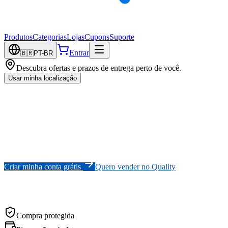
Produtos
Categorias
Lojas
Cupons
Suporte
Entrar
🇧🇷
PT-BR
Descubra ofertas e prazos de entrega perto de você.
Usar minha localização
Novo super marketplace brasileiro
Compre
e
venda
em
um
só
lugar,
com
a
confiança
do
Quality
App.
Marketplace multivendedor, mobile-first, com Pix, cartão, entrega
nacional, reputação verificada e Central do Vendedor pronta para
lojas de todos os tamanhos.
Criar minha conta grátis
Quero vender no Quality
Sem mensalidade para começar · CPF ou CNPJ · LGPD desde o
dia zero
Compra protegida